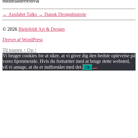
middelalderfestival
←
Ausfahrt Talks
→
Dansk Designhistorie
© 2026
Bielefeldt Art & Design
Drevet af WordPress
Til toppen
↑
Op
↑
Vi bruger cookies for at sikre, at vi giver dig den bedste oplevelse på
vores hjemmeside. Hvis du fortsætter med at bruge dette websted,
vil vi antage, at du er indforstået med det.
Ok