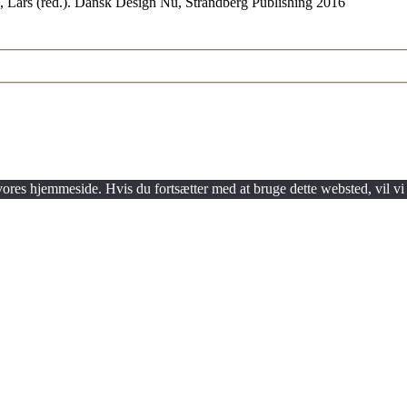
l, Lars (red.). Dansk Design Nu, Strandberg Publishing 2016
 vores hjemmeside. Hvis du fortsætter med at bruge dette websted, vil vi 